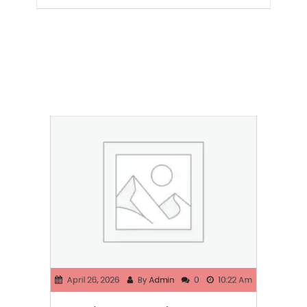
plan generator online…
April 26, 2026
By
Admin
0
10:22 Am