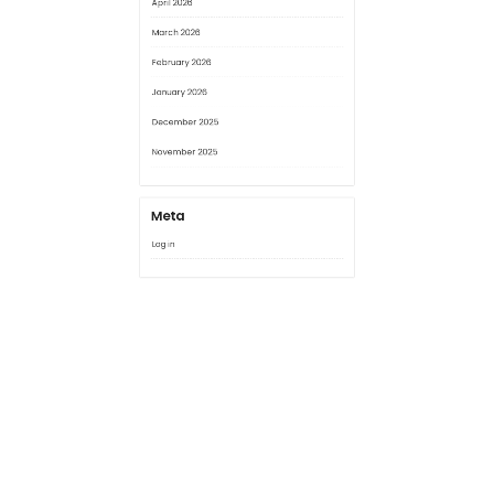
March 2026
February 2026
January 2026
December 2025
November 2025
Meta
Log in