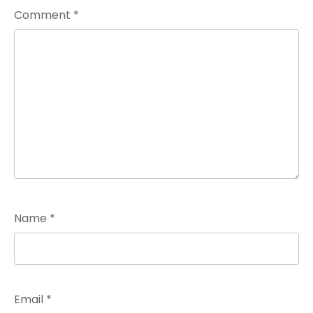
Comment
*
Name
*
Email
*