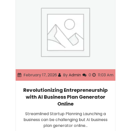
February 17, 2026
By
Admin
0
11:03 Am
Revolutionizing Entrepreneurship
with AI Business Plan Generator
Online
Streamlined Startup Planning Launching a
business can be challenging but AI business