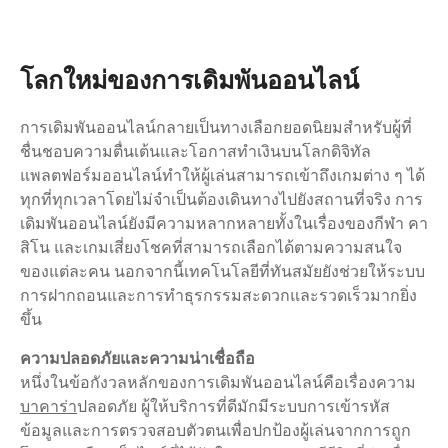
โลกใหม่ของการเดิมพันออนไลน์
การเดิมพันออนไลน์กลายเป็นทางเลือกยอดนิยมสำหรับผู้ที่
ชื่นชอบความตื่นเต้นและโอกาสทำเงินบนโลกดิจิทัล
แพลตฟอร์มออนไลน์ทำให้ผู้เล่นสามารถเข้าถึงเกมต่าง ๆ ได้
ทุกที่ทุกเวลาโดยไม่จำเป็นต้องเดินทางไปยังสถานที่จริง การ
เดิมพันออนไลน์ยังมีความหลากหลายทั้งในเรื่องของกีฬา คา
สิโน และเกมเสี่ยงโชคที่สามารถเลือกได้ตามความสนใจ
ของแต่ละคน นอกจากนี้เทคโนโลยีที่ทันสมัยยังช่วยให้ระบบ
การฝากถอนและการทำธุรกรรมสะดวกและรวดเร็วมากยิ่ง
ขึ้น
ความปลอดภัยและความน่าเชื่อถือ
หนึ่งในข้อกังวลหลักของการเดิมพันออนไลน์คือเรื่องความ
บาคาร่า
ปลอดภัย ผู้ให้บริการที่ดีมักมีระบบการเข้ารหัส
ข้อมูลและการตรวจสอบตัวตนเพื่อปกป้องผู้เล่นจากการถูก