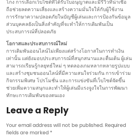
โกง การเลือกเว็บไซต์ที่ได้รับใบอนุญาตและมีรีวิวที่น่าเชื่อ
ถือช่วยลดความเสี่ยงและสร้างความมั่นใจให้กับผู้ใช้งาน
การรักษาความปลอดภัยในบัญชีผู้เล่นและการป้องกันข้อมูล
ส่วนบุคคลยังเป็นสิ่งสำคัญที่จะทำให้การเดิมพันเป็น
ประสบการณ์ที่ปลอดภัย
โอกาสและประสบการณ์ใหม่
การเดิมพันออนไลน์ไม่เพียงแต่สร้างโอกาสในการทำเงิน
เท่านั้น แต่ยังมอบประสบการณ์ที่สนุกสนานและตื่นเต้น ผู้เล่น
สามารถเรียนรู้กลยุทธ์ใหม่ ๆ ทดลองเกมหลากหลายรูปแบบ
และสร้างชุมชนออนไลน์ที่มีความสนใจร่วมกัน การเข้าร่วม
กิจกรรมพิเศษ โปรโมชั่น และการแข่งขันที่เว็บไซต์จัดขึ้น
ช่วยเพิ่มความสนุกและทำให้ผู้เล่นมีแรงจูงใจในการพัฒนา
ทักษะการเดิมพันของตนเอง
Leave a Reply
Your email address will not be published.
Required
fields are marked
*