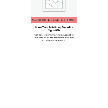
April 22, 2026
By
Admin
0
12:12 Pm
Shaw Tech Redefining Everyday
Digital Life
Next Generation Connectivity SolutionsShaw
Tech has emerged as a transformative force
in how people experience…
Search