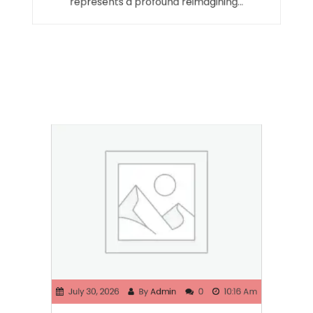
represents a profound reimagining…
July 30, 2026
By
Admin
0
10:16 Am