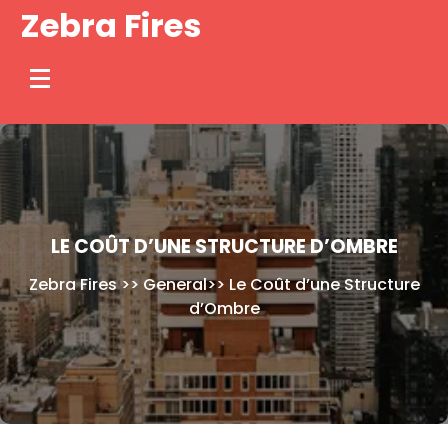
Skip
Zebra Fires
to
content
LE COÛT D’UNE STRUCTURE D’OMBRE
Zebra Fires
>>
General
>>
Le Coût d’une Structure
d’Ombre